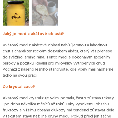
Jaký je med z akátové oblasti?
Květový med z akátové oblasti nabízí jemnou a lahodnou
chuť s charakteristickým dozvukem akátu, který vás přenese
do svěžího jarního rána. Tento med je dokonalým spojením
přírody a požitku, ideální pro milovníky vytříbených chutí.
Pochází z našeho lesního stanoviště, kde včely mají nádherné
ticho na svou práci.
Co krystalizace?
Akátový med krystalizuje velmi pomalu, často zůstává tekutý
i po dobu několika měsíců až roků. Díky vysokému obsahu
fruktózy a nižšímu obsahu glukózy má tendenci zůstávat déle
v tekutém stavu než jiné druhy medu. Pokud přeci jen začne