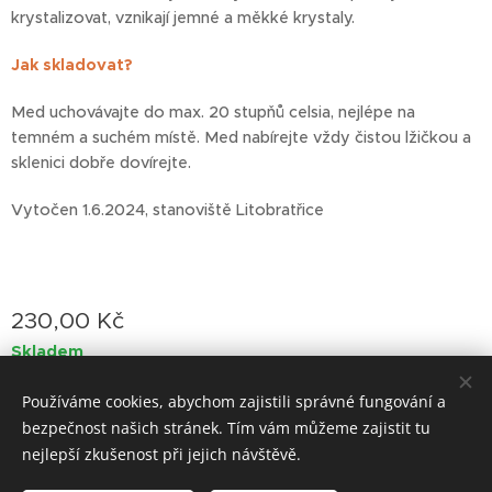
krystalizovat, vznikají jemné a měkké krystaly.
Jak skladovat?
Med uchovávajte do max. 20 stupňů celsia, nejlépe na
temném a suchém místě. Med nabírejte vždy čistou lžičkou a
sklenici dobře dovírejte.
Vytočen 1.6.2024, stanoviště Litobratřice
230,00
Kč
Skladem
Používáme cookies, abychom zajistili správné fungování a
bezpečnost našich stránek. Tím vám můžeme zajistit tu
Cookies
nejlepší zkušenost při jejich návštěvě.